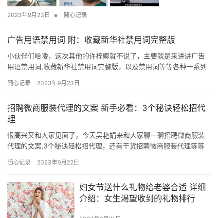
•
2023年9月23日
随心记录
广告用语禁用词 附：收藏新华社禁用词完整版
小伙伴们哈喽，这次其他的许梓卿就不说了，主要就是来讲讲广告
用语禁用词,收藏新华社禁用词完整版，以及禁用词等等各种一系列
的相关干货，如果你是老司机，你可能觉得很简单，但如果你是新
随心记录
2023年9月23日
手，你可能就不这么想了。 导语： 新华社在《新闻阅评动态》第
315 期发表《新华社新闻报道中的禁用词（第一批）》中规定了媒
招聘微商服装代理的文案 新手必看：3个秘诀轻松招代
体报道中的禁用词，到处都体现了人道主义和主权意识。 新增的
理
时…
很高兴又和大家见面了，今天吴艳娟来和大家聊一聊招聘微商服装
代理的文案,3个秘诀轻松招代理，还有干货招聘微商服装代理等等
各种精品，其他的废话在这里我也不说了，我们直接来进入正题
随心记录
2023年9月22日
吧！ 一步步升级了3万级别，就这样一直做，后面跟着团队，也入
了好几个品牌的代理。 去年12月的时候，她来找我，说她这几年一
妇女节送什么礼物给老婆合适 详细
直坚持，虽然做的不算差，但是也不算好，一个月赚个三四千块
介绍：女生渴望收到的礼物排行
钱，但是…