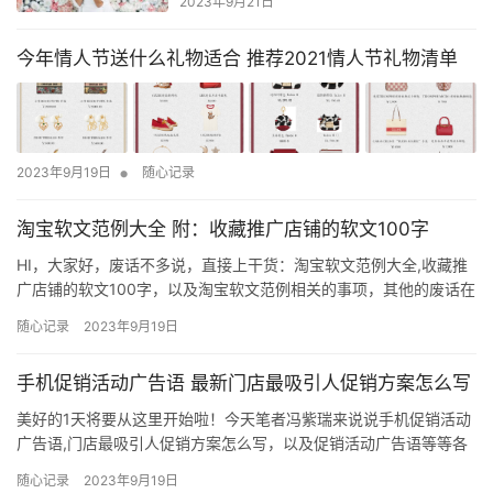
2023年9月21日
今年情人节送什么礼物适合 推荐2021情人节礼物清单
•
2023年9月19日
随心记录
淘宝软文范例大全 附：收藏推广店铺的软文100字
HI，大家好，废话不多说，直接上干货：淘宝软文范例大全,收藏推
广店铺的软文100字，以及淘宝软文范例相关的事项，其他的废话在
这里我也不说了，我们直接来进入正题吧！ 人流量上来了，销量方
随心记录
2023年9月19日
面肯定也不会低，但始终说起来容易，做起来就没这么简单，那淘
宝软文写作有哪些要点呢？下面钱辈跟大家聊聊这个话题。 1、内容
手机促销活动广告语 最新门店最吸引人促销方案怎么写
不要太长 不管是淘宝软文还是其他地方的软文，一般情况下都…
美好的1天将要从这里开始啦！今天笔者冯紫瑞来说说手机促销活动
广告语,门店最吸引人促销方案怎么写，以及促销活动广告语等等各
种一系列的相关干货，成功的路上不会一帆风顺，每一个成功的背
随心记录
2023年9月19日
后都有一个惊人的故事。 既然促销是一个重要的手段，那么为了让