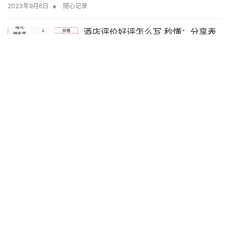
•
2023年9月6日
随心记录
酒店评价好评怎么写 秒懂：分享表
扬酒店服务好的句子
2023年9月6日
打折促销活动方案 新手必看：教你打折文案怎么写吸引
人
•
2023年9月1日
随心记录
删差评短信话术 推荐揭秘技术删差评如何做到的