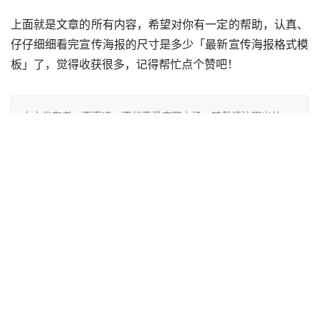
上面就是文章的所有内容，希望对你有一定的帮助，认真、
仔仔细细看完宣传海报的尺寸是多少「最新宣传海报格式模
板」了，觉得收获很多，记得帮忙点个赞吧！
本文发布者：百事通，不代表巢座耶立场，转载请注明出处：
https://www.chaozuoye.com/p/10557.html
版权声明：本文内容由互联网用户自发贡献，该文观点仅代表
作者本人。本站仅提供信息存储空间服务，不拥有所有权，不
承担相关法律责任。如发现本站有涉嫌抄袭侵权/违法违规的内
容， 请发送邮件至 jubao226688#126.com 举报，一经查
实，本站将立刻删除。
赞
(0)