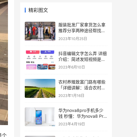
精彩图文
服装批发厂家拿货怎么拿
推荐分享两种途径帮找到
厂家一手货源
2023年10月25日
抖音编辑文字怎么弄 详细
介绍：简述发短视频是怎
么赚钱的
2023年6月10日
农村养殖致富门路有哪些
「详细讲解：适合农村养
殖项目」
2023年1月16日
华为nova8pro手机多少
钱 秒懂：华为nova8 Pro
售价及测评
2023年4月19日
是个