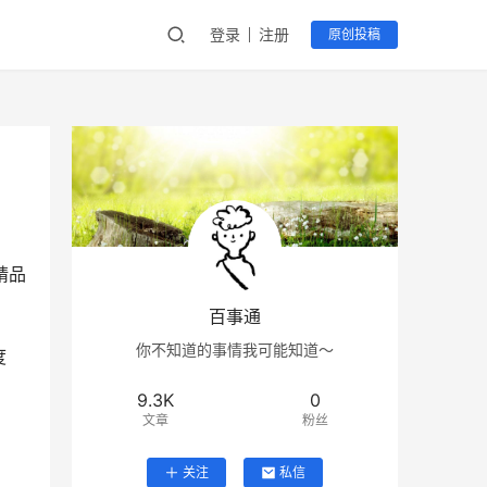
登录
注册
原创投稿
精品
百事通
你不知道的事情我可能知道～
度
9.3K
0
文章
粉丝
关注
私信