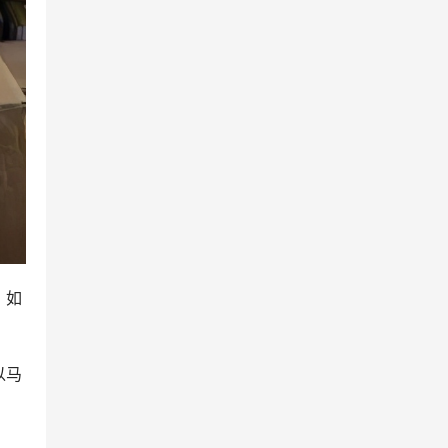
。如
以马