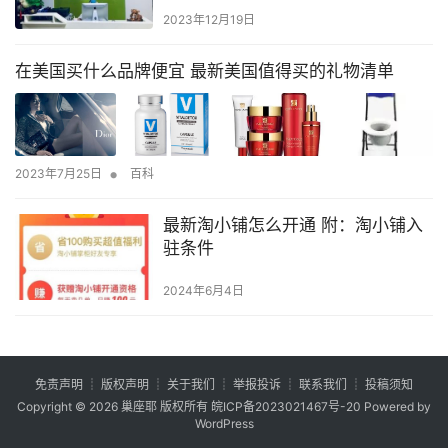
2023年12月19日
在美国买什么品牌便宜 最新美国值得买的礼物清单
•
2023年7月25日
百科
最新淘小铺怎么开通 附：淘小铺入
驻条件
2024年6月4日
免责声明
┊
版权声明
┊
关于我们
┊
举报投诉
┊
联系我们
┊
投稿须知
Copyright © 2026
巢座耶
版权所有
皖ICP备2023021467号-20
Powered by
WordPress