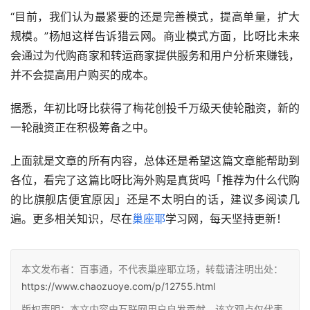
“目前，我们认为最紧要的还是完善模式，提高单量，扩大
规模。”杨旭这样告诉猎云网。商业模式方面，比呀比未来
会通过为代购商家和转运商家提供服务和用户分析来赚钱，
并不会提高用户购买的成本。
据悉，年初比呀比获得了梅花创投千万级天使轮融资，新的
一轮融资正在积极筹备之中。
上面就是文章的所有内容，总体还是希望这篇文章能帮助到
各位，看完了这篇比呀比海外购是真货吗「推荐为什么代购
的比旗舰店便宜原因」还是不太明白的话，建议多阅读几
遍。更多相关知识，尽在
巢座耶
学习网，每天坚持更新！
本文发布者：百事通，不代表巢座耶立场，转载请注明出处：
https://www.chaozuoye.com/p/12755.html
版权声明：本文内容由互联网用户自发贡献，该文观点仅代表