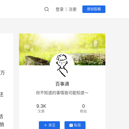
登录
注册
原创投稿
于万
百事通
你不知道的事情我可能知道～
还
9.3K
0
文章
粉丝
活
悄
关注
私信