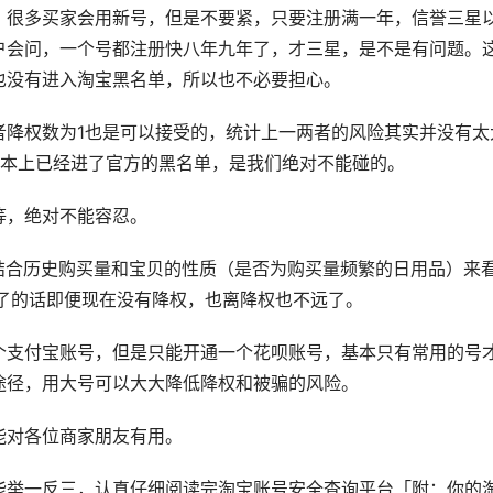
，很多买家会用新号，但是不要紧，只要注册满一年，信誉三星
户会问，一个号都注册快八年九年了，才三星，是不是有问题。
也没有进入淘宝黑名单，所以也不必要担心。
者降权数为1也是可以接受的，统计上一两者的风险其实并没有太
基本上已经进了官方的黑名单，是我们绝对不能碰的。
等，绝对不能容忍。
以结合历史购买量和宝贝的性质（是否为购买量频繁的日用品）来
了的话即便现在没有降权，也离降权也不远了。
个支付宝账号，但是只能开通一个花呗账号，基本只有常用的号
途径，用大号可以大大降低降权和被骗的风险。
能对各位商家朋友有用。
能举一反三，认真仔细阅读完淘宝账号安全查询平台「附：你的