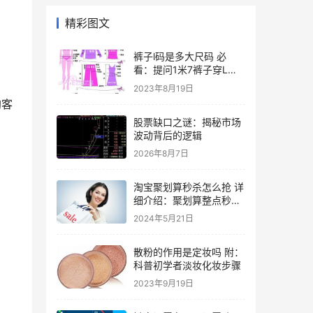
精彩图文
裤子l码是多大尺码 必
看：提问1米7裤子穿L还
是M
2023年8月19日
淘客
股票缺口之谜：揭秘市场
波动背后的逻辑
2026年8月7日
淘宝聚划算秒杀怎么抢 详
细介绍：聚划算整点秒杀
攻略
2024年5月21日
散粉的作用是定妆吗 附：
科普初学者淡妆化妆步骤
2023年9月19日