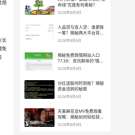
常用
命线”究竟有何奥秘？
2026年8月9日
人品贷与宜人贷：谁更胜
一筹？揭秘两大平台背后
的数据真相
（长
2026年8月9日
谓免
揭秘免费舆情网站入口
鉴
77.39：资讯群体的“情报
雷达”
2026年8月9日
分红送股何时到账？揭秘
资金流转的秘密
2026年8月9日
天美麻花豆MV免费观看
攻略：揭秘如何轻松获取
热门音乐视频
2026年8月9日