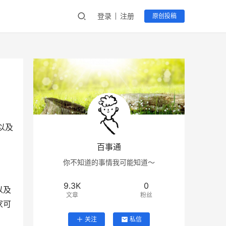
登录
注册
原创投稿
以及
百事通
你不知道的事情我可能知道～
9.3K
0
以及
文章
粉丝
家可
关注
私信