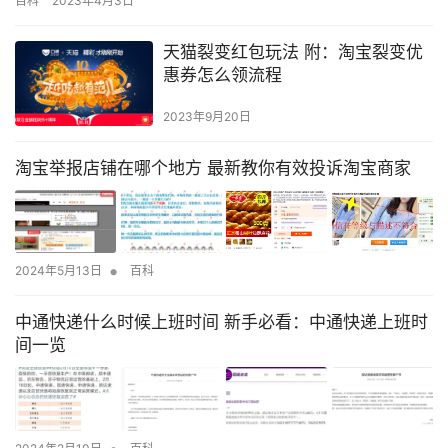
百科
2023年4月3日
你认真读了，一定会有所收获！ 发布的帖子要么没有浏览，要么被
删掉，今天朱元郎就谈谈关于怎样论坛发帖推广的秘籍。 一、如何
天猫裂变红包玩法 附：淘宝裂变优
选择做论坛推广 发帖是为了实现做高质量外链和内容宣传的两个目
惠券怎么领流程
地，…
2023年9月20日
淘宝举报店铺在哪个地方 最新教你有效投诉淘宝商家
•
2024年5月13日
百科
中通快递什么时候上班时间 新手必看：中通快递上班时
间一览