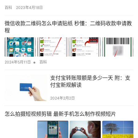
相关干货，其实这篇文章主要还是为新手朋友整理的，总的来说思
百科
2023年4月18日
路还是很重要！ 如何从零开始学习网络营销？ 网络营销的内容包
括：网站建设，网络推广、SEO优化、SEM、博客营销、视频营
微信收款二维码怎么申请贴纸 秒懂：二维码收款申请教
销、论坛营销、贴吧营销、微博营销、自媒体营销、短视频营销、
程
阿里运…
•
2024年5月11日
百科
支付宝转账限额是多少一天 附：支
付宝新规解读
2024年2月2日
怎么拍摄短视频剪辑 最新手机怎么制作视频短片