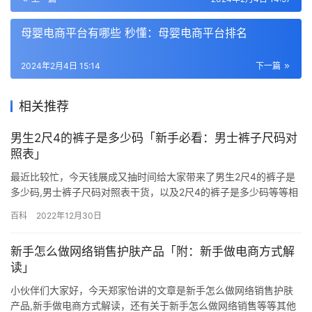
母婴电商平台有哪些 秒懂：母婴电商平台排名
2024年2月4日 15:14
下一篇
相关推荐
男生2尺4的裤子是多少码「新手必看：男士裤子尺码对
照表」
最近比较忙，今天钱展成又抽时间给大家带来了男生2尺4的裤子是
多少码,男士裤子尺码对照表干货，以及2尺4的裤子是多少码等等相
关的各种干货，认认真真阅读完，若能把我想表达的全部理解，相
百科
2022年12月30日
信你已经离大牛不远了哈！ 对着眼花缭乱的尺码表，还真有点晕
呢，一旦选错尺码，运费是小事，来回折腾不仅费时费力，还严重
新手怎么做网络销售护肤产品「附：新手做电商方式解
降低了购物的愉快心情。 咋办？且往下看—— 一服装尺码对照表
读」
2…
小伙伴们大家好，今天郑家怡讲的文章是新手怎么做网络销售护肤
产品,新手做电商方式解读，还有关于新手怎么做网络销售等等其他