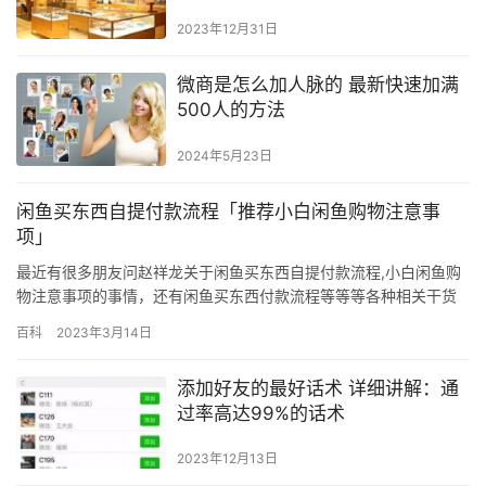
2023年12月31日
微商是怎么加人脉的 最新快速加满
500人的方法
2024年5月23日
闲鱼买东西自提付款流程「推荐小白闲鱼购物注意事
项」
最近有很多朋友问赵祥龙关于闲鱼买东西自提付款流程,小白闲鱼购
物注意事项的事情，还有闲鱼买东西付款流程等等等各种相关干货
内容，主要就是想给大家提供一个思路分享给大家，毕竟也是经过
百科
2023年3月14日
一系列总结过的哈！ 而闲鱼作为当下热门的二手担保交易网站，自
然在结算方式上，选择性也比较多。 闲鱼能用花呗吗？ 闲鱼目前不
添加好友的最好话术 详细讲解：通
能用花呗，虽然两者为是一家，但由于闲鱼平台的运营规则，导致
过率高达99%的话术
尚未…
2023年12月13日