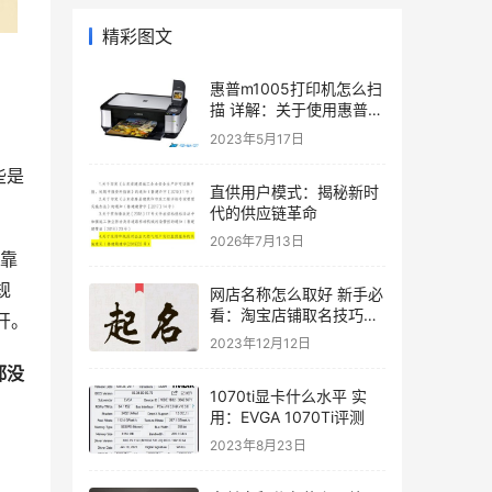
精彩图文
惠普m1005打印机怎么扫
描 详解：关于使用惠普打
印机的操作流程详述
2023年5月17日
些是
直供用户模式：揭秘新时
代的供应链革命
2026年7月13日
否靠
规
网店名称怎么取好 新手必
看：淘宝店铺取名技巧与
开。
禁忌
2023年12月12日
都没
1070ti显卡什么水平 实
用：EVGA 1070Ti评测
2023年8月23日