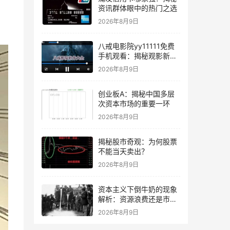
资讯群体眼中的热门之选
2026年8月9日
八戒电影院yy11111免费
手机观看：揭秘观影新趋
势，你准备好了吗？
2026年8月9日
创业板A：揭秘中国多层
次资本市场的重要一环
2026年8月9日
揭秘股市奇观：为何股票
不能当天卖出？
2026年8月9日
资本主义下倒牛奶的现象
解析：资源浪费还是市场
调节？
2026年8月9日