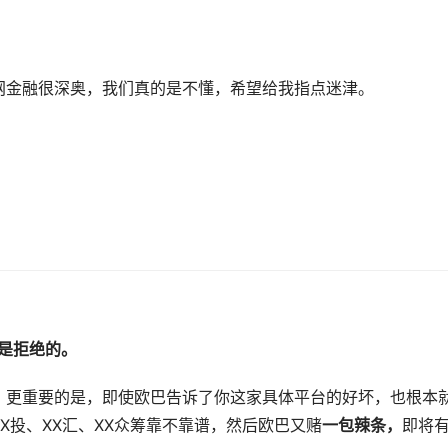
网金融很深奥，我们真的是不懂，希望给我指点迷津。
巴是拒绝的。
。更重要的是，即使欧巴告诉了你这家具体平台的好坏，也根本
X投、XX汇、XX众筹靠不靠谱，然后欧巴又赌
一包辣条，
即将