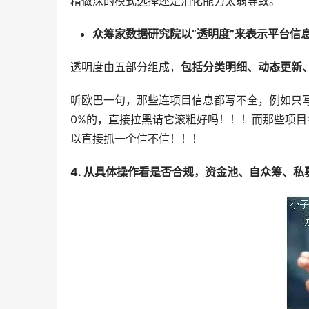
精做深的模式选择还是消化能力太弱导致。
众筹家数据研究院以“透明度”来表示平台信
透明度由五部分组成，
包括分类明细、动态更新
听欧巴一句，那些连项目信息都写不全，例如只
0%的，直接拉黑请它滚粗好吗！！！而那些项目
以直接抓一个信不信！！！
4. 从具体操作看是否合规，资金池、自众筹、私