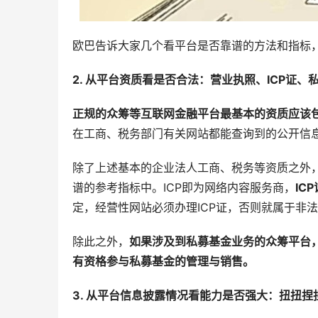
欧巴告诉大家几个看平台是否靠谱的方法和指标
2. 从平台资质看是否合法：
营业执照、ICP证、
正规的众筹等互联网金融平台最基本的资质应该
在工商、税务部门有关网站都能查询到的公开信
除了上述基本的企业法人工商、税务等资质之外，
谱的参考指标中。ICP即为网络内容服务商，
IC
定，经营性网站必须办理ICP证，否则就属于非
除此之外，
如果涉及到私募基金业务的众筹平台
有资格参与私募基金的管理与销售。
3. 从平台信息披露情况看能力是否强大：扭扭捏