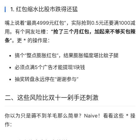
1. 红包缩水比股市跌得还猛
嘴上说着“最高4999元红包”，实际抢到0.5元还要满1000减
用。有个网友吐槽：
“抢了三个月红包，加起来不够买包辣
条”
。更 * 的操作是：
搞个“整点膨胀红包”，结果膨胀幅度堪比蚊子腿
必须点满5个广告才能提现1块钱
抽奖转盘永远停在“谢谢参与”
二、这些风险比双十一剁手还刺激
你以为只是薅不到羊毛那么简单？Naive！看看这些 * 操
作：