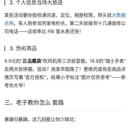
2. 个人信息当场大放送
某些活动要你授权通讯录、定位、相册权限，转头就
大数据
杀熟
。有人刚参加完家电秒杀，第二天就接到十几通装修公
司电话——这效率比 FBI 查水表还快！
3. 伪劣商品
9.9元的“
正品戴森
”吹风机用三次就冒烟，19.9的“瑞士手表”
走两天就停摆。投诉？商家早跑路了！更绝的是有些商品详
情页写着“官方授权”，结果小字标注“图片仅供参考”——参
考你大爷！
三、老子教你怎么 套路
暴躁归暴躁，这几招能让你少踩坑：