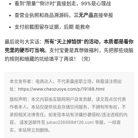
看到“限量”“倒计时”直接划走，99%是心理战
查营业执照和商品溯源码，
三无产品
直接举报
支付前截图留存证据，后期 能救命
最后说句大实话：
所有“天上掉馅饼”的活动，本质都是看你
兜里的硬币叮当响
。支付宝要是真想做福利，先把那些烧脑
的规则和暗藏的坑给填平了再说！（完）
本文发布者：电商达人，不代表巢座耶立场，转载请注明出
处：
https://www.chaozuoye.com/p/19188.html
版权声明：本文内容由互联网用户自发贡献，该文观点仅代表
作者本人。本站仅提供信息存储空间服务，不拥有所有权，不
承担相关法律责任。如发现本站有涉嫌抄袭侵权/违法违规的内
容， 请发送邮件至 jubao226688#126.com 举报，一经查
实，本站将立刻删除。