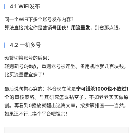
4.1 WiFi发布
同一个WiFi下多个账号发布内容？
算法直接判定你是营销号团伙！
用流量发
，别省那点钱。
4.2 一机多号
频繁切换账号的后果：
轻则新号0播放，重则老号被连坐。备用机也就几百块钱，
比买流量便宜多了！
最后说句掏心窝的：抖音现在就是
宁可错杀1000也不放过1
个
的审核策略。与其研究怎么钻空子，不如老老实实做原
创。再看到0播放就翻出这篇文章，按步骤排查——当然，
如果还不行…换个平台吧祖宗！