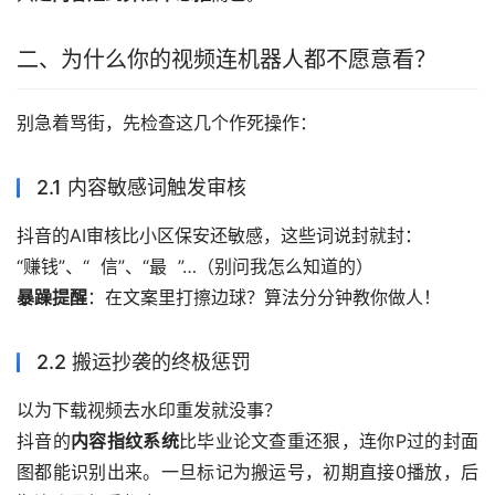
二、为什么你的视频连机器人都不愿意看？
别急着骂街，先检查这几个作死操作：
2.1 内容敏感词触发审核
抖音的AI审核比小区保安还敏感，这些词说封就封：
“赚钱”、“  信”、“最  ”…（别问我怎么知道的）
暴躁提醒
：在文案里打擦边球？算法分分钟教你做人！
2.2 搬运抄袭的终极惩罚
以为下载视频去水印重发就没事？
抖音的
内容指纹系统
比毕业论文查重还狠，连你P过的封面
图都能识别出来。一旦标记为搬运号，初期直接0播放，后