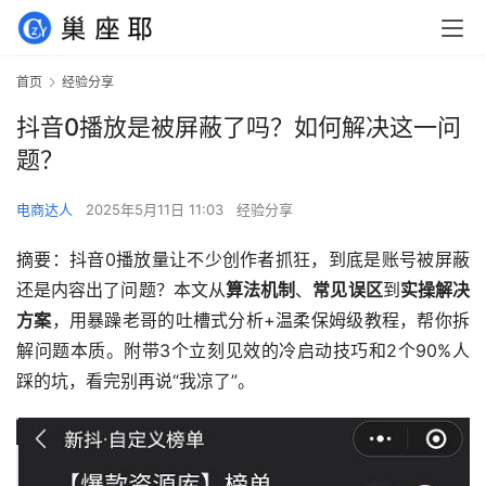
首页
经验分享
抖音0播放是被屏蔽了吗？如何解决这一问
题？
电商达人
2025年5月11日 11:03
经验分享
摘要：抖音0播放量让不少创作者抓狂，到底是账号被屏蔽
还是内容出了问题？本文从
算法机制
、
常见误区
到
实操解决
方案
，用暴躁老哥的吐槽式分析+温柔保姆级教程，帮你拆
解问题本质。附带3个立刻见效的冷启动技巧和2个90%人
踩的坑，看完别再说“我凉了”。