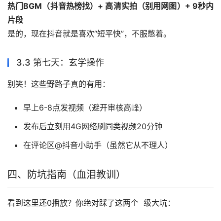
热门BGM（抖音热榜找）+ 高清实拍（别用网图）+ 9秒内  
片段
是的，现在抖音就是喜欢“短平快”，不服憋着。
3.3 第七天：玄学操作
别笑！这些野路子真的有用：
早上6-8点发视频（避开审核高峰）
发布后立刻用4G网络刷同类视频20分钟
在评论区@抖音小助手（虽然它从不理人）
四、防坑指南（血泪教训）
看到这里还0播放？你绝对踩了这两个  级大坑：