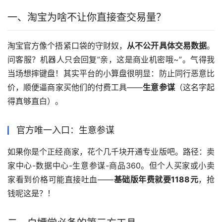
一、淘宝为啥不让你直接查交易量？
淘宝官方像个捂紧口袋的守财奴，
从不公开具体交易数据
。
问客服？机器人只会回复”亲，这是商业机密哦~”。气得我
当场想摔键盘！其实平台的小算盘很明显：防止同行恶意比
价，顺便逼商家买他们的付费工具——
生意参谋
（这名字起
得真够直白）。
官方唯一入口：生意参谋
如果你是个正经商家，花个几千块开通专业版吧。路径：卖
家中心-数据中心-生意参谋-商品360。但个人买家或小卖
家看到价格可能直接吐血——
基础版年费就要1188元
，抢
钱呢这是？！