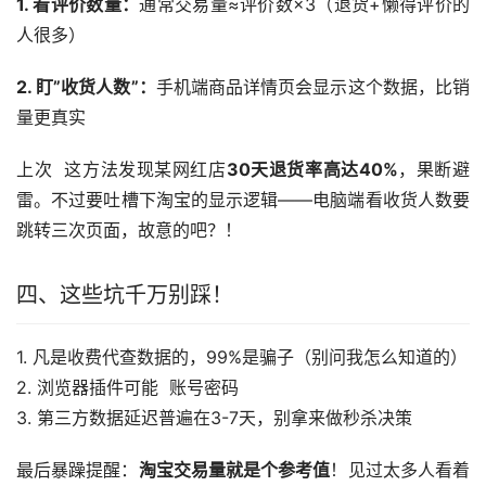
1. 看评价数量：
通常交易量≈评价数×3（退货+懒得评价的
人很多）
2. 盯”收货人数”：
手机端商品详情页会显示这个数据，比销
量更真实
上次  这方法发现某网红店
30天退货率高达40%
，果断避
雷。不过要吐槽下淘宝的显示逻辑——电脑端看收货人数要
跳转三次页面，故意的吧？！
四、这些坑千万别踩！
1. 凡是收费代查数据的，99%是骗子（别问我怎么知道的）
2. 浏览器插件可能  账号密码
3. 第三方数据延迟普遍在3-7天，别拿来做秒杀决策
最后暴躁提醒：
淘宝交易量就是个参考值
！见过太多人看着