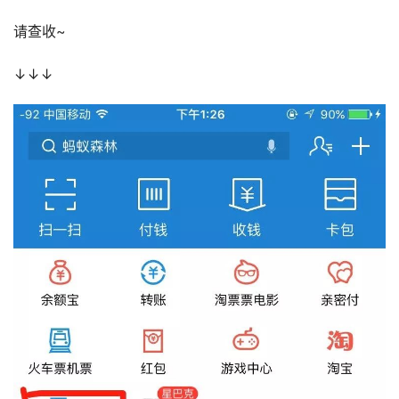
请查收~
↓↓↓