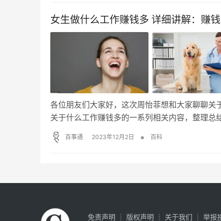
为企业做什
女生做什么工作赚钱多 详细讲解：赚
各位朋友们大家好，这次周怡菲想和大家聊聊关于
关于什么工作赚钱多的一系列相关内容，整理总
是很多的！ 关于职业选择，女生跟男生不太一
•
百事通
2023年12月2日
百科
是咱们女生本来就应该“富养”，不是吗？当然，
免责声明
┊
版权声明
┊
关于我们
┊
举报