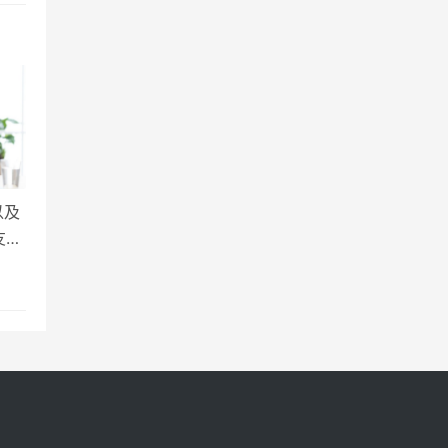
以及
友还
而