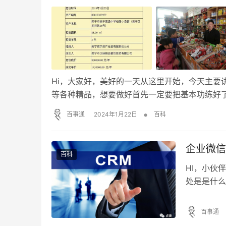
Hi，大家好，美好的一天从这里开始，今天主要
等各种精品，想要做好首先一定要把基本功练好
思，说的是南宁一学校校内88平小卖部年租金1
•
百事通
2024年1月22日
百科
金143万也太让人咂舌了。再说了，开个小卖部一
企业微信
百科
HI，小伙
处是是什么
干货，思路
信与微信消
百事通
支付，同时