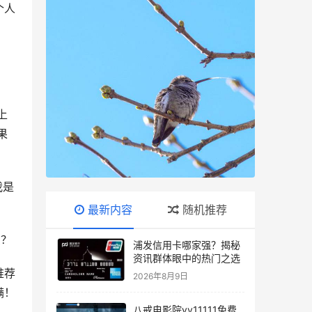
个人
上
果
我是
最新内容
随机推荐
么？
浦发信用卡哪家强？揭秘
资讯群体眼中的热门之选
推荐
2026年8月9日
满！
八戒电影院yy11111免费