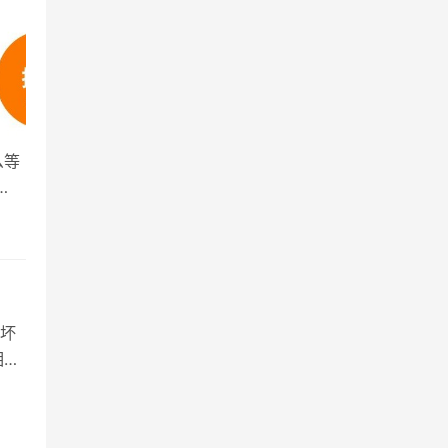
么等
年租
的坏
相关
业微
信
信能