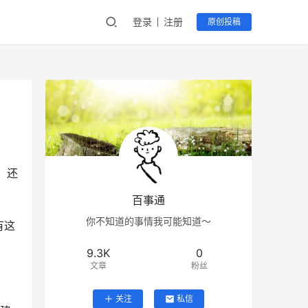
登录
注册
原创投稿
，还
百事通
你不知道的事情我可能知道～
有这
9.3K
0
文章
粉丝
关注
私信