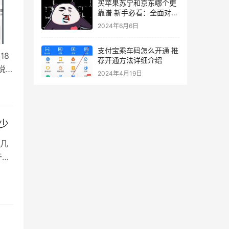
买苹果苏宁和京东哪个更
靠谱 新手必看：全面对比
分析两家优势
2024年6月6日
支付宝乘车码怎么开通 推
18
荐开通方法详细介绍
说
2024年4月19日
各种
少
几
干
有，
豪有
我采