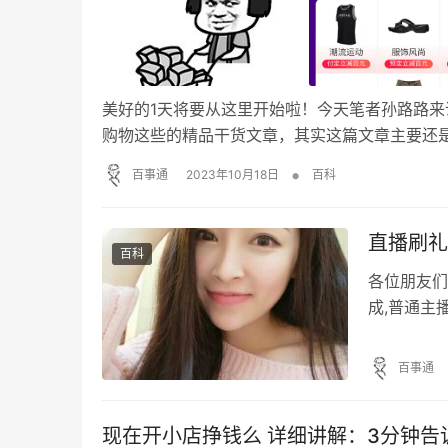
美好的1天将要从这里开始啦！今天笔者孙路路来说
购物这些的精品干货文章，其实这篇文章主要还
是个平常的日子，但对于咱们“剁手党”来说是个喜大
•
百事通
2023年10月18日
百科
购物大促、优惠神券、…
直播刷礼
百科
各位朋友们
成,普通主
货，希望各
但得撞大运
百事通
几个？所以
访过一件事
现在开小店挣钱么 详细讲解：3分钟告