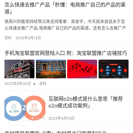
怎么快速去推广产品「秒懂：电商推广自己的产品的渠
道」
很高兴你能坚持经常过来支持笔者：吴金宇，今天就来说说关于怎
么快速去推广产品,电商推广自己的产品的渠道，还有怎么去推广产
品等等等各种相关干货内容，希望各位能认真阅读。因为，只有这
百科
2023年2月12日
样才能真正理解和掌握！ 产品的质量和体验固然重要，但推广方法
才是其成功的核心秘密。这也就是为什么当你询问对方如何进行推
手机淘宝联盟官网登陆入口 附：淘宝联盟推广店铺技巧
广时，得到的答案总是模棱两可的原因，因为没有人会把自己的“秘
笈”公…
•
2023年9月30日
百科
互联网o2o模式是什么意思「推荐
o2o模式成功案例」
2023年4月10日