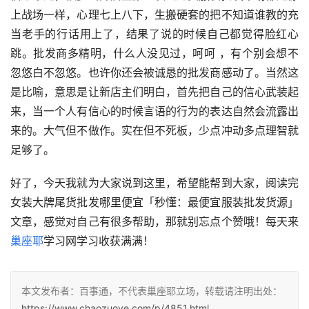
上战场一样，心理七上八下，生搬硬套的把不知道谁教的充
当老手的行话用上了，结果了说的时候自己都觉得脸红心
跳。批发商多精明，什么人没见过，呵呵 ，有个别会想不
忽悠白不忽悠。也许你还会被诚恳的批发商感动了。当然这
是比喻，意思是让新店主们明白，首先把自己的信心武装起
来，当一个人有信心的时候言语的行为的表达自然会流露出
来的。大气但不做作。实在但不死板，少点冲动多点理智就
足够了。
好了，今天我就为大家说到这里，希望能帮到大家，阅读完
女装大牌尾货批发哪里便宜「秒懂：最便宜服装批发货源」
文章，感觉对自己有很多帮助，那就别忘点个赞哦！每天来
巢座耶
学习网学习收获满满！
本文发布者：百事通，不代表巢座耶立场，转载请注明出处：
https://www.chaozuoye.com/p/4851.html