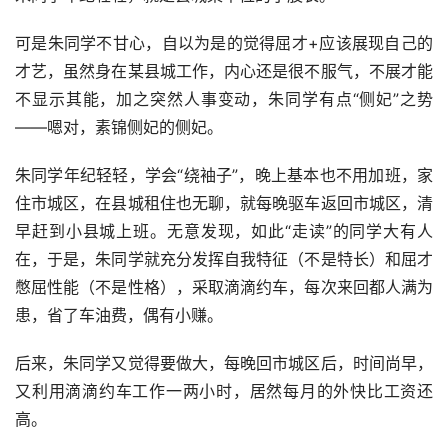
可是朱同学不甘心，自以为是的觉得屈才+应该展现自己的
才艺，虽然身在某县城工作，内心还是很不服气，不展才能
不显示其能，加之突然人事变动，朱同学有点“侧妃”之势
——嗯对，素锦侧妃的侧妃。
朱同学年纪轻轻，学会“绕袖子”，晚上基本也不用加班，家
住市城区，在县城租住也无聊，就每晚驱车返回市城区，清
早赶到小县城上班。无意发现，如此“走读”的同学大有人
在，于是，朱同学就充分发挥自我特征（不是特长）和屈才
憋屈性能（不是性格），采取滴滴约车，每次来回都人满为
患，省了车油费，偶有小赚。
后来，朱同学又觉得要做大，每晚回市城区后，时间尚早，
又利用滴滴约车工作一两小时，居然每月的外快比工资还
高。