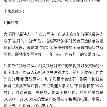
闲来总结下：
1 抢红包
大学同学周诗人一向立志写诗，自从宋客N年前评论周诗人
写了“最好的一首诗”后，这厮不断紧跟时代勇于透破自我迅
速转型发展，听说单位写新闻按照刊登的国家省市等级制有
奖励，那就专职写宣传，一年下来，也有几千的奖励收入。
后来单位领导换届，相关领导对宣传的重视度以及奖励的兑
现度变淡，周诗人就听从李总理的建议，前年突发在工作之
外充分用活“互联网+”，加了几百个微信群，购买了抢红包
神器（此处不是广告，不过欢迎大家关注“不懂教和育”公众
号），自动设置回复信息，忙碌于抢红包，前年的受益是
5000+，这5000元的受益不仅解决了每月的电费、水费、
物业费、生活费，还小有余额。