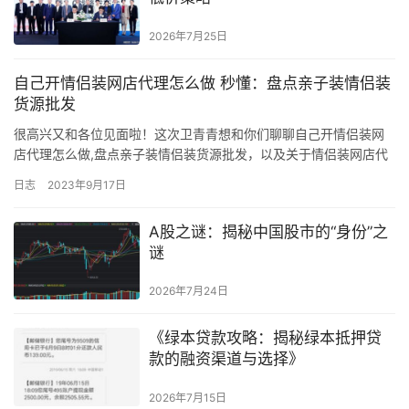
2026年7月25日
自己开情侣装网店代理怎么做 秒懂：盘点亲子装情侣装
货源批发
很高兴又和各位见面啦！这次卫青青想和你们聊聊自己开情侣装网
店代理怎么做,盘点亲子装情侣装货源批发，以及关于情侣装网店代
理的一系列相关内容，希望你们能通过这篇文章很好的掌握其中的
日志
2023年9月17日
技巧，下面我就来为大家全部一一解析！ 除四季青外，杭州还有像
杭州东站服装市场、杭州龙翔服饰城等，也都小有名气。 很多浙江
A股之谜：揭秘中国股市的“身份”之
周边的朋友拿货，首选杭州四季青，因此四季青商圈每天人流量数
谜
十万，…
2026年7月24日
《绿本贷款攻略：揭秘绿本抵押贷
款的融资渠道与选择》
2026年7月15日