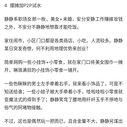
4  摆摊加P2P试水
静静系职场女郎一枚，美女+未婚，安分安静工作赚嫁妆钱
之外，不安分不静静地想靠才能吃饭。
家住闹市，小区门口都是各类商店、小吃，人流较多。静静
某日突发奇想，何不利用地理优势来创业？
简单网购一些小挂饰+小零食，就在家门口将美女围巾一摊
开，琳琅满目的小挂饰小零食一铺开。
一些色眯眯的男士左手牵着右手，就来看小饰品了，可是不
知送给谁；一些小娃子被大手牵着小手，哇啦哇啦小零食就
变魔法式的得到手了；静静笑弯了腰地用纤纤玉手不停地与
俗气的阿堵物接触。
不过，这也是偶然玩一把而已，且含金量不大，静静另谋出