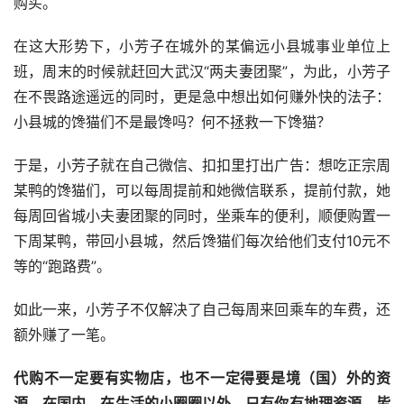
购买。
在这大形势下，小芳子在城外的某偏远小县城事业单位上
班，周末的时候就赶回大武汉“两夫妻团聚”，为此，小芳子
在不畏路途遥远的同时，更是急中想出如何赚外快的法子：
小县城的馋猫们不是最馋吗？何不拯救一下馋猫？
于是，小芳子就在自己微信、扣扣里打出广告：想吃正宗周
某鸭的馋猫们，可以每周提前和她微信联系，提前付款，她
每周回省城小夫妻团聚的同时，坐乘车的便利，顺便购置一
下周某鸭，带回小县城，然后馋猫们每次给他们支付10元不
等的“跑路费”。
如此一来，小芳子不仅解决了自己每周来回乘车的车费，还
额外赚了一笔。
代购不一定要有实物店，也不一定得要是境（国）外的资
源，在国内，在生活的小圈圈以外，只有你有地理资源，皆