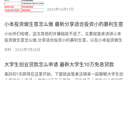
2023年10月17日
小本投资做生意怎么做 最新分享适合投资小的暴利生意
小伙伴们哈喽，这次其他的许兼础就不说了，主要就是来讲讲小本
投资做生意怎么做,分享适合投资小的暴利生意，以及小本投资做生
意等等各种一系列的相关干货，如果你是老司机，你可能觉得很简
百科
2023年7月23日
单，但如果你是新手，你可能就不这么想了。 投资小利润大的生
意：心理咨询 在我们这个以竞争与压力为标志的社会中，谁能说自
大学生创业贷款怎么申请 最新大学生10万免息贷款
己没有过一时的甚至是长久的迷惘与困惑，这种情况得不到改善的
严重后果…
美好的1天即将在这里开始，下面就由笔者沈瑛来一起聊聊大学生创
业贷款怎么申请,大学生10万免息贷款，还有关于大学生创业贷款等
等各种相关干货，希望你们能通过这篇文章很好的掌握其中的技
百科
2023年11月10日
巧，下面我就来为大家全部一一解析！ 其他大学生创业政策以及其
他详细的内容请阅读下文。 大学生创业贷款条件 一、申请条件： 大
微信商户支付平台在哪 推荐微信商户支付平台使用教程
学生创业贷款 1、毕业后6个月以上未就业，并在当地劳动保障…