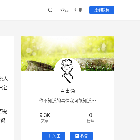
登录
注册
原创投稿
税人
一定
百事通
你不知道的事情我可能知道～
值税
9.3K
0
人资
文章
粉丝
关注
私信