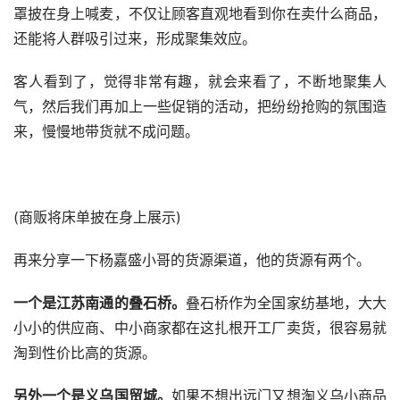
罩披在身上喊麦，不仅让顾客直观地看到你在卖什么商品，
还能将人群吸引过来，形成聚集效应。
客人看到了，觉得非常有趣，就会来看了，不断地聚集人
气，然后我们再加上一些促销的活动，把纷纷抢购的氛围造
来，慢慢地带货就不成问题。
(商贩将床单披在身上展示)
再来分享一下杨嘉盛小哥的货源渠道，他的货源有两个。
一个是江苏南通的叠石桥。
叠石桥作为全国家纺基地，大大
小小的供应商、中小商家都在这扎根开工厂卖货，很容易就
淘到性价比高的货源。
另外一个是义
乌国贸城。
如果不想出远门又想淘义乌小商品