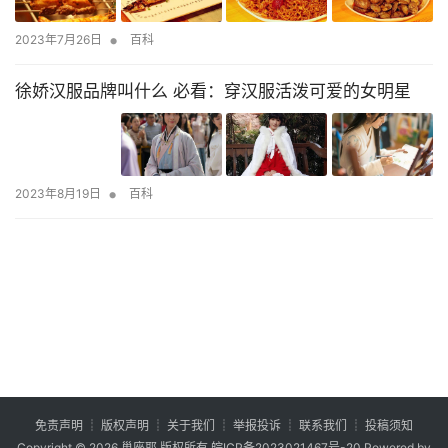
•
2023年7月26日
百科
徐娇汉服品牌叫什么 必看：穿汉服活泼可爱的女明星
•
2023年8月19日
百科
免责声明
┊
版权声明
┊
关于我们
┊
举报投诉
┊
联系我们
┊
投稿须知
Copyright © 2026
巢座耶
版权所有
皖ICP备2023021467号-20
Powered by