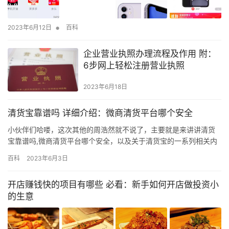
•
2023年6月12日
百科
企业营业执照办理流程及作用 附：
6步网上轻松注册营业执照
2023年6月18日
清货宝靠谱吗 详细介绍：微商清货平台哪个安全
小伙伴们哈喽，这次其他的周浩然就不说了，主要就是来讲讲清货
宝靠谱吗,微商清货平台哪个安全，以及关于清货宝的一系列相关内
容，希望各位能认真阅读。因为，只有这样才能真正理解和掌握！
百科
2023年6月3日
问题一 佳屹（幂幂一站式清货）： 背景：微商清货换货的平台，我
们提供回收和质检，统一仓储、发货，收取会员服务费。主要针对
开店赚钱快的项目有哪些 必看：新手如何开店做投资小
不想再做微商代理的人和淘宝店的积压库存，卖不出去的东西可以
的生意
拿到…