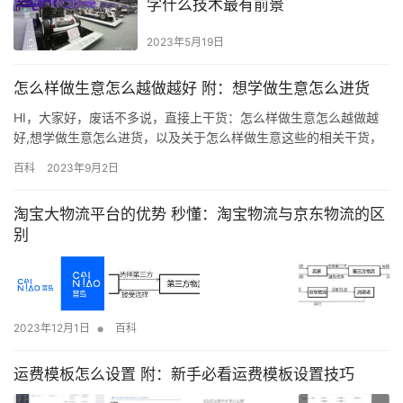
学什么技术最有前景
2023年5月19日
怎么样做生意怎么越做越好 附：想学做生意怎么进货
HI，大家好，废话不多说，直接上干货：怎么样做生意怎么越做越
好,想学做生意怎么进货，以及关于怎么样做生意这些的相关干货，
成功的路上不会一帆风顺，每一个成功的背后都有一个惊人的故
百科
2023年9月2日
事。 第一条：与人打交道要有警惕，不要过分的相信人。 在生意场
上的朋友仅仅是买卖关系的朋友，一旦买卖关系结束，这种朋友的
淘宝大物流平台的优势 秒懂：淘宝物流与京东物流的区
感情也会淡薄。你不要指望他会帮你多少，能赚他的钱你就赚，你
别
不要有…
•
2023年12月1日
百科
运费模板怎么设置 附：新手必看运费模板设置技巧