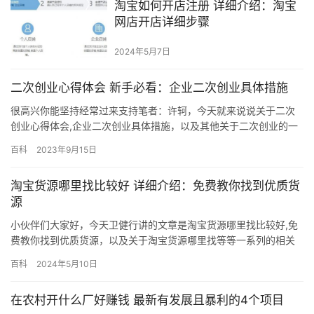
淘宝如何开店注册 详细介绍：淘宝
网店开店详细步骤
2024年5月7日
二次创业心得体会 新手必看：企业二次创业具体措施
很高兴你能坚持经常过来支持笔者：许轲，今天就来说说关于二次
创业心得体会,企业二次创业具体措施，以及其他关于二次创业的一
些相关干货，主要就是想给大家提供一个思路分享给大家，毕竟也
百科
2023年9月15日
是经过一系列总结过的哈！ 对于已经初步成功、甚至引领行业的创
业公司来说，二次创业已成为企业后续发展的重要命题。拓扑社就
淘宝货源哪里找比较好 详细介绍：免费教你找到优质货
此采访了中国营销技术平台领导企业爱点击iClick。 这家创立于2…
源
小伙伴们大家好，今天卫健行讲的文章是淘宝货源哪里找比较好,免
费教你找到优质货源，以及关于淘宝货源哪里找等等一系列的相关
事项，这篇文章对新手朋友来说是比较重要的，因为涉及到各个方
百科
2024年5月10日
面，阅读完你一定能有所收获！ 关键词：货源 适用行业：所有类目
适用店铺：所有店铺 如何找货源？ 1.网上采购（如阿里巴巴） 全国
在农村开什么厂好赚钱 最新有发展且暴利的4个项目
最大的网上采购批发平台为阿里巴巴。阿里巴巴有非常多的货…