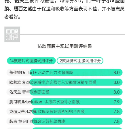
雅、佑天兰
被评为最佳，均得分8.0；而
一叶子小V脸面
膜、纽西之谜
由于保湿和吸收等方面表现不佳，并不被志愿
者看好。