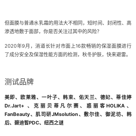
但面膜与普通水乳霜的用法大不相同，短时间、封闭性、高
渗透地敷于面部，你是否关注过其中的风险？
2020年9月，消道长针对市面上16款畅销的保湿面膜进行
了成分安全及保湿性能方面的检测，秋冬护肤，快来避雷。
测试品牌
美即、欧莱雅、一叶子、韩束、佑天兰、德妃、蒂佳婷
Dr.Jart+ 、克丽贝蒂凡尔赛、惑丽客HOLIKA、
FanBeauty、肌司研JMsolution、敷尔佳、御泥坊、韩
后、碧迪皙PDC、纽西之谜