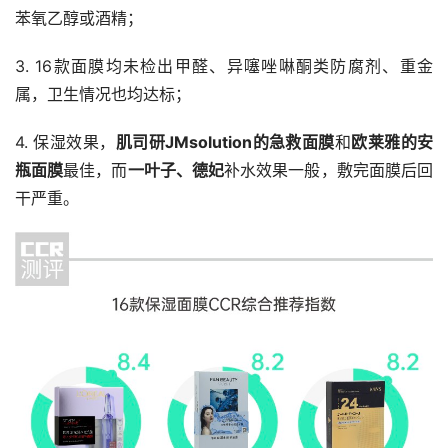
苯氧乙醇或酒精；
3. 16款面膜均未检出甲醛、异噻唑啉酮类防腐剂、重金
属，卫生情况也均达标；
4. 保湿效果，
肌司研JMsolution的急救面膜
和
欧莱雅的安
瓶面膜
最佳，而
一叶子、德妃
补水效果一般，敷完面膜后回
干严重。