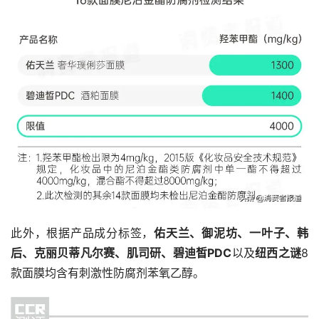
此外，根据产品成分标签，
佑天兰、御泥坊、一叶子、韩
后、克丽贝蒂凡尔赛、肌司研、碧迪皙PDC
以及
纽西之谜
8
款面膜均含有刺激性防腐剂苯氧乙醇。