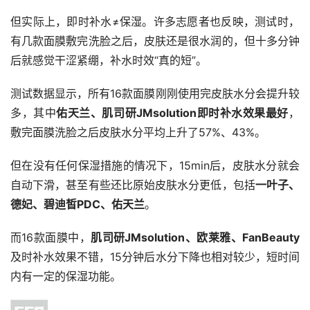
但实际上，即时补水≠保湿。许多志愿者也反映，测试时，
有几款面膜敷完洗脸之后，皮肤还是很水润的，但十多分钟
后就感觉干涩紧绷，补水时效“真的短”。
测试数据显示，所有16款面膜刚刚使用完皮肤水分会提升较
多，其中
佑天兰、肌司研JMsolution即时补水效果最好
，
敷完面膜洗脸之后皮肤水分平均上升了57%、43%。
但在没有任何保湿措施的情况下，15min后，皮肤水分就会
自动下滑，甚至有些还比原始皮肤水分更低，包括
一叶子、
德妃、碧迪皙PDC、佑天兰
。
而16款面膜中，
肌司研JMsolution、欧莱雅、FanBeauty
及时补水效果不错，15分钟后水分下降也相对较少，短时间
内有一定的保湿功能。