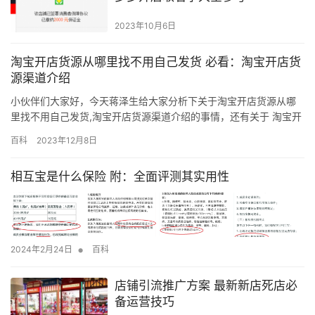
2023年10月6日
淘宝开店货源从哪里找不用自己发货 必看：淘宝开店货
源渠道介绍
小伙伴们大家好，今天蒋泽生给大家分析下关于淘宝开店货源从哪
里找不用自己发货,淘宝开店货源渠道介绍的事情，还有关于 淘宝开
店货源从哪里找的一些干货，思路很重要，希望我整理分享的这篇
百科
2023年12月8日
文章对你能有一定的帮助！ 在开淘宝店除非是你卖虚拟商品，要不
然就必须找好货源，可是许多新手开网店的情况下不清楚如何去找
相互宝是什么保险 附：全面评测其实用性
这一货源，实际上找货源的方式還是挺多的，大致分成三类，想掌
握的盆…
•
2024年2月24日
百科
店铺引流推广方案 最新新店死店必
备运营技巧