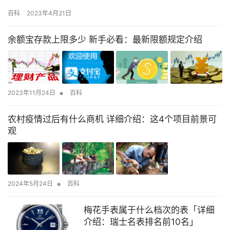
文章，其实这篇文章主要还是为新手朋友整理的，总的来说思路还
百科
2023年4月21日
是很重要！ 论坛总是围绕网友们所关注的热点，把网友想要知道的
东西告诉他们。选择知名的论坛来做发帖推广是非常有效的宣传方
余额宝存款上限多少 新手必看：最新限额规定介绍
式。例如：搜狐、贴吧、凤凰论坛、天涯论坛、网易、新浪、等
等，那么，…
•
2023年11月24日
百科
农村疫情过后有什么商机 详细介绍：这4个项目前景可
观
•
2024年5月24日
百科
梅花手表属于什么档次的表「详细
介绍：瑞士名表排名前10名」