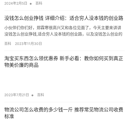
•
2024年2月5日
百科
没钱怎么创业挣钱 详细介绍：适合穷人没本钱的创业路
小伙伴们你们好，郑霖寒很高兴又和各位见面了，今天主要来讲讲
没钱怎么创业挣钱,适合穷人没本钱的创业路，以及没钱怎么创业的
一系列相关干货，希望你们能通过这篇文章很好的掌握其中的技
百科
2023年11月30日
巧，下面我就来为大家全部一一解析！ 在我以前分享的文章里面说
过可以零成本创业，但是很多人回复里面回复说“不可能”，我要说的
淘宝买东西怎么领优惠券 新手必看：教你如何买到真正
是世界上没有不可能的事情，只是想与不想的问题，零成本创业并
物美价廉的商品
非天方…
•
2023年7月21日
百科
物流公司怎么收费的多少钱一斤 推荐常见物流公司收费
标准