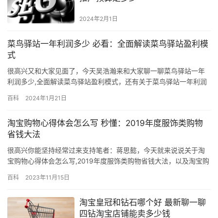
2024年2月1日
菜鸟驿站一年利润多少 必看：全面解读菜鸟驿站盈利模
式
很高兴又和大家见面了，今天吴浩瀚来和大家聊一聊菜鸟驿站一年
利润多少,全面解读菜鸟驿站盈利模式，还有关于菜鸟驿站一年利润
这些的相关干货文章，其实这篇文章主要还是为新手朋友整理的，
百科
2024年1月21日
总的来说思路还是很重要！ ps：我写的这个这个案例就是我三线城
市小区里的一家店，因为我和店主关系还挺好，按着稍微严谨一点
淘宝购物心得体会怎么写 秒懂：2019年度服饰类购物
的阐述之道：列数据，举例子，讲事实。 全文已经阐述了一个观
省钱大法
点： …
很高兴你能坚持经常过来支持笔者：蒋思懿，今天就来说说关于淘
宝购物心得体会怎么写,2019年度服饰类购物省钱大法，以及淘宝购
物心得的一系列相关干货，希望你们能通过这篇文章很好的掌握其
百科
2023年11月15日
中的技巧，下面我就来为大家全部一一解析！ 所以在淘宝上购物如
何甄别是有学问的一件事。我在淘宝买的东西绝大多数产品都是满
淘宝皇冠和钻石哪个好 最新聊一聊
意的。所以今天我就跟大家分享一下我个人这么多年淘宝购物的一
四钻淘宝店铺能卖多少钱
些心…