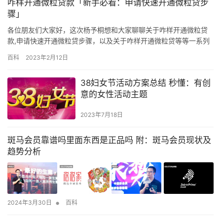
咋样开通微粒贷款「新手必看：申请快速开通微粒贷步
但是随着微商迅猛发展，服装已经不是最好的微商产品选择了…
骤」
各位朋友们大家好，这次杨予桐想和大家聊聊关于咋样开通微粒贷
款,申请快速开通微粒贷步骤，以及关于咋样开通微粒贷等等一系列
的相关事项，其实这篇文章主要还是为新手朋友整理的，总的来说
百科
2023年2月12日
思路还是很重要！ 微信怎么申请微粒贷? 打开手机微信，在右下角
“我”点击“支付”，进入微信支付页面。在“腾讯服务”一栏中查看是否
38妇女节活动方案总结 秒懂：有创
有“微粒贷借钱”，如有则点击进入，根据系统提示进行借款操…
意的女性活动主题
2023年7月18日
斑马会员靠谱吗里面东西是正品吗 附：斑马会员现状及
趋势分析
•
2024年3月30日
百科