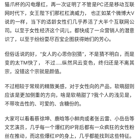
猫爪杯的闪电爆红，再一次证明了不管是PC还是移动互联
网时代下，女王陛下们那杠杠滴威力， 也正如某个微博大V
说的一样，当下的适龄女性们几乎养活了大半个互联网公
司。以至于女性经济这个词儿，都快成了一众营销人的潜意
识了，以至于纷纷耍尽百宝企图获得她们的芳心。
但俗话说的好，“女人的心思你别猜”，不是猜不明白，而是
变的太TM快了， 不过…..纵然风云变色，终归还是不离其
宗，没错这个宗就是颜值。
不过相较于常规的精致美感，对于女性向的产品，软萌甜则
应该是更加侧重的方向，啥是软萌甜了?我个人的浅见是，
不带攻击性的、可爱的、含糖份的。
大家可以看看蔡徐坤、鹿晗等小鲜肉或者张云雷、小岳岳等
文艺演员，几乎每一个爆红的IP背后都有一众疯狂的女性粉
丝在推动，而这些爆红IP的身上，几乎都能找到这些特征。