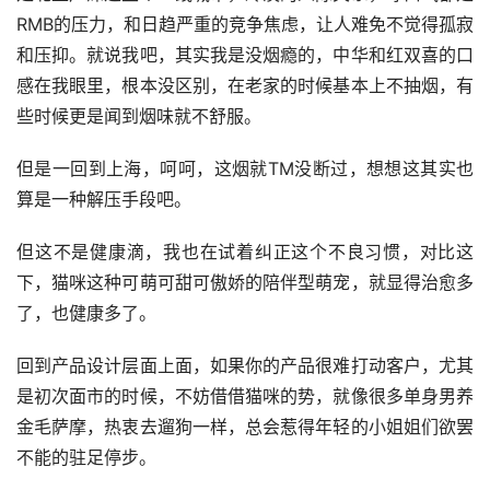
RMB的压力，和日趋严重的竞争焦虑，让人难免不觉得孤寂
和压抑。就说我吧，其实我是没烟瘾的，中华和红双喜的口
感在我眼里，根本没区别，在老家的时候基本上不抽烟，有
些时候更是闻到烟味就不舒服。
但是一回到上海，呵呵，这烟就TM没断过，想想这其实也
算是一种解压手段吧。
但这不是健康滴，我也在试着纠正这个不良习惯，对比这
下，猫咪这种可萌可甜可傲娇的陪伴型萌宠，就显得治愈多
了，也健康多了。
回到产品设计层面上面，如果你的产品很难打动客户，尤其
是初次面市的时候，不妨借借猫咪的势，就像很多单身男养
金毛萨摩，热衷去遛狗一样，总会惹得年轻的小姐姐们欲罢
不能的驻足停步。