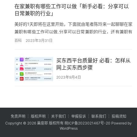
在家兼职有哪些工作可以做「新手必看：分享可以
日常兼职的行业」
美好的1天即将在这里开始，下面就由笔者陈玲来一起聊聊在家
兼职有哪些工作可以做,分享可以日常兼职的行业，还有兼职有
哪些工作等等等各种相关干货内容，其他的废话在这里我也不
百科
2023年3月31日
说了，我们直接来进入正题吧！ 我认为没有技能， 您可以从一
个相对较低的公司开始，然后他学会在做时积累技能。 如，做
买东西平台质量好 必看：怎样从
你自己的手段： 第一的， 拍摄短视频 短视频的增加是因为它
网上买东西步骤
允许普通人参加。 每个…
2023年9月4日
免责声明
┊
版权声明
┊
关于我们
┊
举报投诉
┊
联系我们
┊
投稿须知
Copyright © 2026
巢座耶
版权所有
皖ICP备2023021467号-20
Powered by
WordPress