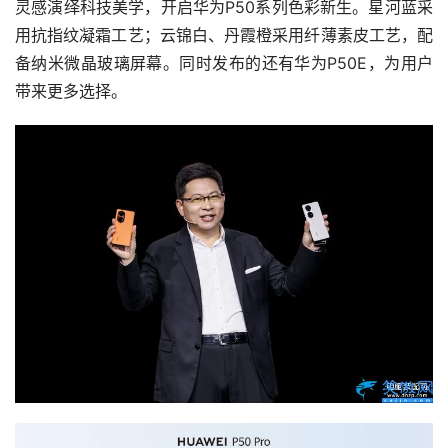
灵感演绎科技美学，开启华为P50系列色彩新生。星河蓝采
用抗指纹凝霜工艺；云锦白、丹霞橙采用纤薄素皮工艺，配
备纳米微晶玻璃屏幕。同时发布的还有华为P50E，为用户
带来更多选择。