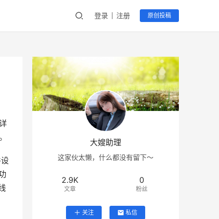
登录
注册
原创投稿
,详
。
大嫂助理
这家伙太懒，什么都没有留下～
件设
 功
2.9K
0
线
文章
粉丝
关注
私信