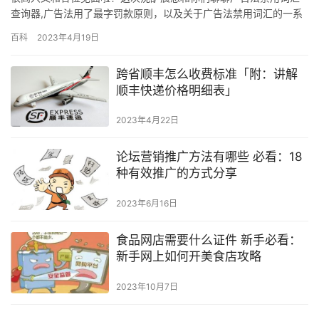
查询器,广告法用了最字罚款原则，以及关于广告法禁用词汇的一系
列相关内容，这篇文章对新手朋友来说是比较重要的，因为涉及到
百科
2023年4月19日
各个方面，阅读完你一定能有所收获！ 1、严禁使用国家级、世界
级、最高级、第一、唯一、首个、首选、顶级、国家级产品、填补
跨省顺丰怎么收费标准「附：讲解
国内空白、独家、首家、最新、最先进、第一品牌、金牌、名牌、
顺丰快递价格明细表」
优秀、顶…
2023年4月22日
论坛营销推广方法有哪些 必看：18
种有效推广的方式分享
2023年6月16日
食品网店需要什么证件 新手必看：
新手网上如何开美食店攻略
2023年10月7日