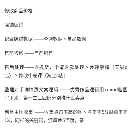
修改商品价格
店铺促销
记录店铺数据 ——全店数据丶单品数据
售前咨询 ——售前销售
售后处理——退换货，申请退款处理丶差评解释（天猫b
店）丶修改中差评（淘宝c店）
整理对手详情页文案逻辑 ——优秀作品逻辑用xmind脑图
写下来，第一二三四屏分别推什么卖点
创意主图收集 ——收集点击率高的图丶点击率5%跟点击率
1%，同样的关键词，流量差5倍哦，亲