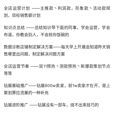
全店运营计划 ——主推款丶利润款，形象款丶活动款规
划，目标销售额计划
知识点总结 ——总结知识带下面的同事，学会运营，学会
布道，你教会别人，不会抢你饭碗的
数据诊断店铺制定解决方案——每天早上开晨会知道昨天销
售哪里出问题，制定解决问题方案
全店运营节奏 ——双11预热丶测款预热丶新爆款策划节点
等等
钻展基础推广——钻展800w卖家，就1w卖家才在开，是上
聚划算拉流量的一种补充
钻展进阶推广 ——钻展没有一部车，烧不出来技巧的