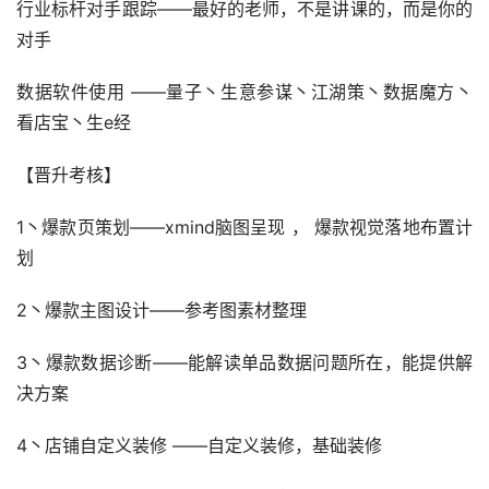
行业标杆对手跟踪——最好的老师，不是讲课的，而是你的
对手
数据软件使用 ——量子丶生意参谋丶江湖策丶数据魔方丶
看店宝丶生e经
【晋升考核】
1丶爆款页策划——xmind脑图呈现 ， 爆款视觉落地布置计
划
2丶爆款主图设计——参考图素材整理
3丶爆款数据诊断——能解读单品数据问题所在，能提供解
决方案
4丶店铺自定义装修 ——自定义装修，基础装修