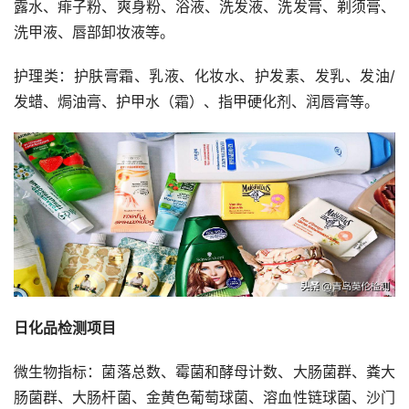
露水、痱子粉、爽身粉、浴液、洗发液、洗发膏、剃须膏、
洗甲液、唇部卸妆液等。
护理类：护肤膏霜、乳液、化妆水、护发素、发乳、发油/
发蜡、焗油膏、护甲水（霜）、指甲硬化剂、润唇膏等。
日化品检测项目
微生物指标：菌落总数、霉菌和酵母计数、大肠菌群、粪大
肠菌群、大肠杆菌、金黄色葡萄球菌、溶血性链球菌、沙门