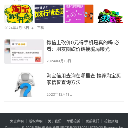
•
2024年4月15日
百科
微信上砍价0元得手机是真的吗 必
看：朋友圈砍价链接骗局曝光
2024年1月13日
淘宝信用查询在哪里查 推荐淘宝买
家信誉查询方法
2023年12月11日
免责声明
┊
版权声明
┊
关于我们
┊
举报投诉
┊
联系我们
┊
投稿须知
Copyright © 2026
巢座耶
版权所有
皖ICP备2023021467号-20
Powered by