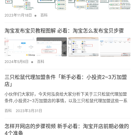
•
2023年11月18日
百科
淘宝发布宝贝教程图解 必看：淘宝怎么发布宝贝步骤
•
2024年5月6日
百科
三只松鼠代理加盟条件「新手必看：小投资2~3万加盟
店」
小伙伴们大家好，今天何泓良给大家分析下关于三只松鼠代理加盟
条件,小投资2~3万加盟店的事情，以及三只松鼠代理加盟这些一系
列的相关干货内容，希望你认真看完这篇文章后，能充分理解我想
百科
2023年3月31日
表达的意思。相信你很快就能掌握！你离大牛越来越近了！ 很多创
业者在对加盟三只松鼠心动的同时，也非常想知道三只松鼠开下来
怎样开网店的步骤视频 新手必看：淘宝开店前期必做的
要多少钱，因为只有做好了一切准备，加盟三只松鼠的成功率才会
4个准备
更高。…