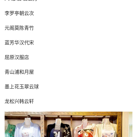
李罗亭朝云次
元阁莫陈青竹
蓝芳华汉代宋
屈原汉服店
青山浦和月屋
墨上花玉翠云球
龙松兴韩云轩