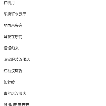
韩明月
华府轩水云厅
丽国未央宫
鲜花在摩尚
慢慢归来
汉家服装汉服店
红袖汉庭香
如梦岭
青丝店汉服店
风·雅·唐·唐云芳