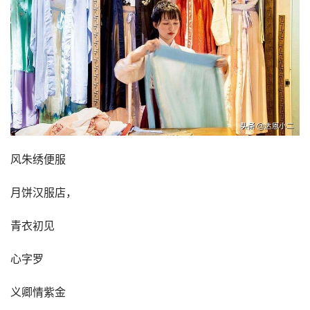
风朱绣便服
月饼汉服店，
青衣初见
心字罗
义卿情紫金