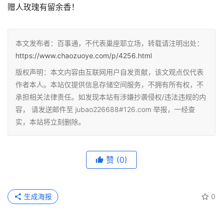
赠人玫瑰有留余香！
本文发布者：百事通，不代表巢座耶立场，转载请注明出处：
https://www.chaozuoye.com/p/4256.html
版权声明：本文内容由互联网用户自发贡献，该文观点仅代表
作者本人。本站仅提供信息存储空间服务，不拥有所有权，不
承担相关法律责任。如发现本站有涉嫌抄袭侵权/违法违规的内
容， 请发送邮件至 jubao226688#126.com 举报，一经查
实，本站将立刻删除。
赞
(0)
生成海报
0