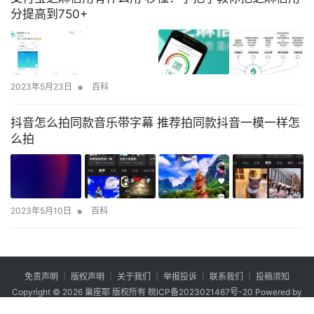
分提高到750+
•
2023年5月23日
百科
抖音怎么拍同款音乐带字幕 推荐拍同款抖音一模一样怎
么拍
•
2023年5月10日
百科
免责声明
┊
版权声明
┊
关于我们
┊
举报投诉
┊
联系我们
┊
投稿须知
Copyright © 2026
巢座耶
版权所有
皖ICP备2023021467号-20
Powered by
WordPress