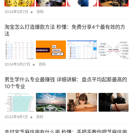
•
2024年5月7日
百科
淘宝怎么打造爆款方法 秒懂：免费分享4个最有效的方
法
•
2024年5月27日
百科
男生学什么专业最赚钱 详细讲解：盘点平均起薪最高的
10个专业
•
2023年9月1日
百科
支付宝芝麻信用有什么用 秒懂：手把手教你把芝麻信用