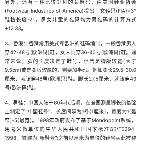
另外，还有一种比较少见的女鞋码，由美国鞋业协会
(Footwear Industries of America)提出：女鞋码(FIA)=3*
鞋楦长度-21，男女儿童的鞋码均为男鞋码的计算方式
+12.33。
3、香港：香港常用美式和欧洲的鞋码编制，一般香港男人
穿42-48号(欧洲码)鞋，女人则穿36-40号(欧洲码)鞋。通
常来说，脚的长度决定了鞋号，但若是脚版较宽(大于
9.5cm)或是脚版较厚的，则要加半码。例如脚长29.5-30.0
厘米，就该穿46号(欧洲码)鞋。脚长27.5厘米，就该穿43
号(欧洲码)鞋。
4、男鞋：中国大陆于60年代后期，在全国测量脚长的基础
上制定了“中国鞋号”，长度间隔为1号(1厘米)，宽度为1(最
窄)-5(最宽)。1998年政府发布了基于Mondopoint系统，
用毫米做单位的中华人民共和国国家标准GB/T3294-
1998，被称为“新鞋号”;之前以厘米为单位的鞋号从此被称