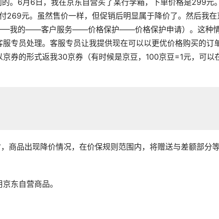
不同的。6月6日，我在京东自营买了某行李箱，下单价格是299元
实付269元。虽然售价一样，但促销后明显属于降价了。然后我在
P——我的——客户服务——价格保护——价格保护申请）。这种
客服专员处理。客服专员让我提供现在可以以更优价格购买的订
京券的形式返我30京券（有时候是京豆，100京豆=1元，可以
时，商品出现降价情况，在价保规则范围内，将赠送与差额部分
用京东自营商品。
！