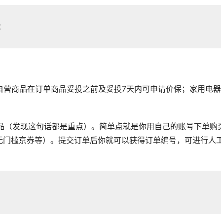
：
类自营商品在订单商品妥投之前及妥投7天内可申请价保；家用电
商品（发现这句话都是重点）。简单点就是你用自己的账号下单购
无门槛京券等）。提交订单后你就可以获得订单编号，可进行人