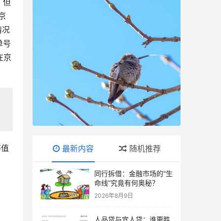
。但
京
情况
单号
在京
等值
最新内容
随机推荐
同行拆借：金融市场的“生
命线”究竟有何奥秘？
2026年8月9日
人品贷与宜人贷：谁更胜