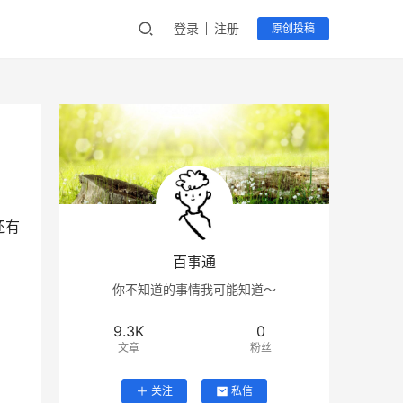
登录
注册
原创投稿
还有
！
百事通
你不知道的事情我可能知道～
9.3K
0
文章
粉丝
关注
私信