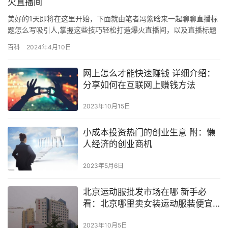
火直播间
美好的1天即将在这里开始，下面就由笔者冯紫晗来一起聊聊直播标
题怎么写吸引人,掌握这些技巧轻松打造爆火直播间，以及直播标题
这些一系列的相关干货内容，其实这个内容对于新手来说还是挺重
百科
2024年4月10日
要的，因为涉及面很大。如果你认真读了，一定会有所收获！ 下面
有4个直播间标题，选一个你最想看的： 1.教你使用高光小妙招 2.断
网上怎么才能快速赚钱 详细介绍：
粮？今晚零食过足瘾 3.爆款大放价，优惠不可错过！ 4…
分享如何在互联网上赚钱方法
2023年10月15日
小成本投资热门的创业生意 附：懒
人经济的创业商机
2023年5月6日
北京运动服批发市场在哪 新手必
看：北京哪里卖女装运动服装便宜
的地方
2023年10月5日