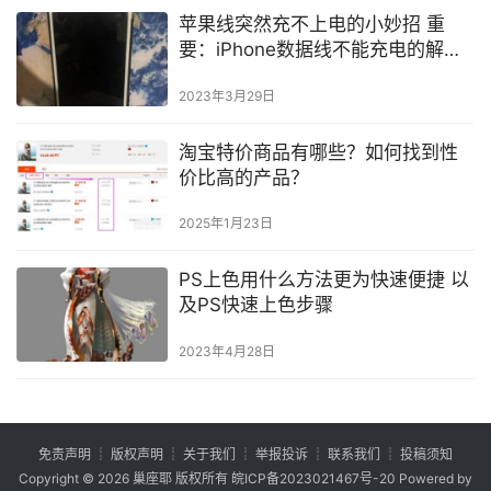
苹果线突然充不上电的小妙招 重
要：iPhone数据线不能充电的解决
办法
2023年3月29日
淘宝特价商品有哪些？如何找到性
价比高的产品？
2025年1月23日
PS上色用什么方法更为快速便捷 以
及PS快速上色步骤
2023年4月28日
免责声明
┊
版权声明
┊
关于我们
┊
举报投诉
┊
联系我们
┊
投稿须知
Copyright © 2026
巢座耶
版权所有
皖ICP备2023021467号-20
Powered by