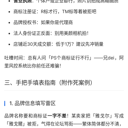
营业执照
：个体户或企业都行，照片别拍成高糊画质
商标注册证：R标才行，TM标等着被拒吧
品牌授权书：如果你是代理商
法人身份证正反面：别用美颜相机拍！
店铺近30天成交额：低于1万？建议先冲销量
吐槽时间：总有人问「PS个商标证行不行」——兄dei，阿
里风控系统比你前任还难骗！
三、手把手填表指南（附作死案例）
1. 品牌信息填写雷区
品牌名称要和商标证
一字不差
！某卖家把「雅戈尔」写成
「雅戈爾」被拒，气得在论坛骂街——繁体简体都分不清，