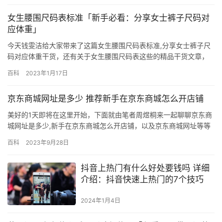
女生腰围尺码表标准「新手必看：分享女士裤子尺码对
应体重」
今天钱雯洁给大家带来了这篇女生腰围尺码表标准,分享女士裤子尺
码对应体重干货，还有关于女生腰围尺码表这些的精品干货文章，
精心为你准备的干货，通过这篇文章相信你能有所收货！ 虽然每件
百科
2023年1月17日
衣服都标了尺码、身高、腰围等，但是看不懂，什么均码、S、M、
L、XL、160、170、180，还有什么120、135。衣服型号到底是什
京东商城网址是多少 推荐新手在京东商城怎么开店铺
么啊?所以我们学习衣服型号知识就很重要了，学会之…
美好的1天即将在这里开始，下面就由笔者周煜桐来一起聊聊京东商
城网址是多少,新手在京东商城怎么开店铺，以及京东商城网址等等
各种一系列的相关干货，想要做好首先一定要把基本功练好了，否
百科
2023年9月28日
者是很难持续提升的。 入驻条件 首先我们来看京东的入驻条件，也
就是入驻的通过要求。 1、三证合一营业执照，需确保未在企业经营
抖音上热门有什么好处要钱吗 详细
异常名录中且所售商品在营业执照经营范围内； 2、公司法人身…
介绍：抖音快速上热门的7个技巧
2024年1月4日