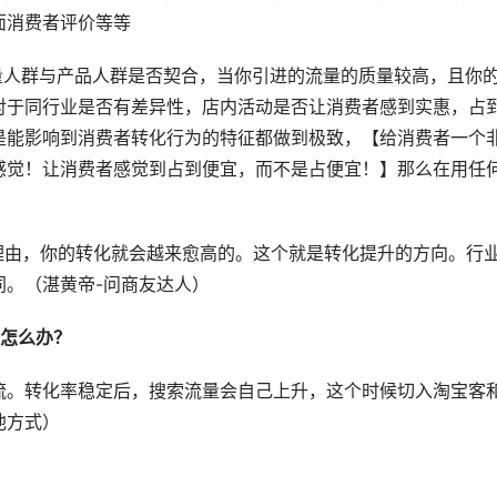
面消费者评价等等
量人群与产品人群是否契合，当你引进的流量的质量较高，且你
对于同行业是否有差异性，店内活动是否让消费者感到实惠，占
是能影响到消费者转化行为的特征都做到极致，【给消费者一个
感觉！让消费者感觉到占到便宜，而不是占便宜！】那么在用任
理由，你的转化就会越来愈高的。这个就是转化提升的方向。行
同。（湛黄帝-问商友达人）
，怎么办？
流。转化率稳定后，搜索流量会自己上升，这个时候切入淘宝客
他方式）