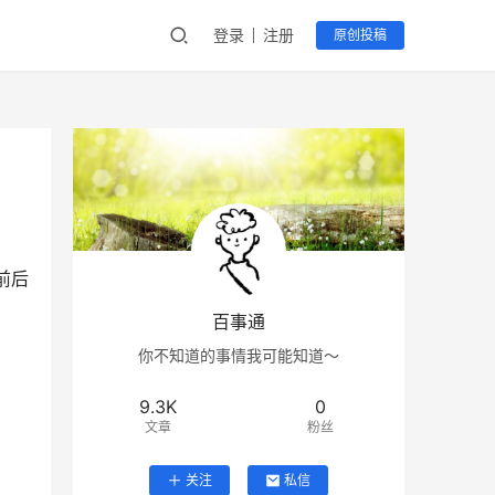
登录
注册
原创投稿
前后
！
百事通
你不知道的事情我可能知道～
9.3K
0
文章
粉丝
关注
私信