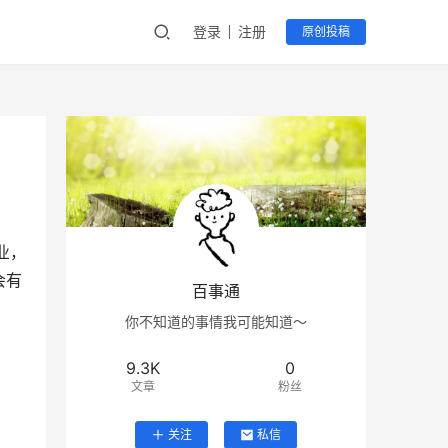
登录
注册
原创投稿
业，
会有
百事通
你不知道的事情我可能知道～
9.3K
0
文章
粉丝
关注
私信