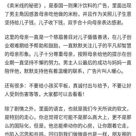
《卖米线的秘密》，是泰国一则果汁饮料的广告，里面出现
了男主角因感激母亲吃他做的米粉，并且作为关照儿子生意
坚持给儿子钱，儿子收下钱，双手合十向母亲表达感谢。
这里的母亲一直是一个慈眉善目对儿子循循善诱，在儿子创
业艰难期给予帮助和鼓励，一直默默关注儿子的平凡却智慧
的母亲形象。儿子十分尊重母亲，按照母亲给他的提示在创
业期一直坚持不懈的努力。男主人公最后的成功与妈妈一直
陪伴他，默默支持他有着温暖的联系，广告片叫人暖心。
还有很多：不要给小孩买平板，真诚付出与给予，不要让好
人受到伤害等等，大家都可以去看看！
除了剧情之外，里面的语言，也就是我们今天所说的软文，
是特别的走心，你总觉得它可能不是那么高大上，更不是那
么的国际化，但是，他总能牵动你的心房，让你跟着它走，
也陷入沉思和共鸣，回归到我们做微商也是一样，朋友圈的