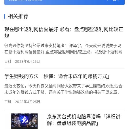
相关推荐
现在哪个返利网信誉最好 必看：盘点哪些返利网比较正
规
很高兴你能坚持经常过来支持笔者：许泽宇，今天就来说说关于现
在哪个返利网信誉最好,盘点哪些返利网比较正规，以及哪个返利网
信誉最好等等各种一系列的相关干货，经过我各种整理总结之后，
百科
2023年6月25日
决定写下这篇文章分享给大家。 我做这种返利模式的社交电商已经
三年了，见证了这个B2C商业模式的发展和壮大，现在来谈谈我的
学生赚钱的方法「秒懂：适合未成年的赚钱方式」
感想。 我们都知道，B2C这种模式本身是没有问题的，欧美早在
90…
最近比较忙，今天许露又抽时间给大家带来了学生赚钱的方法,适合
未成年的赚钱方式干货，还有关于学生赚钱这些的相关干货文章，
其实这篇文章主要还是为新手朋友整理的，总的来说思路还是很重
百科
2023年4月25日
要！ ——你有没有为了买东西花呗分期省吃俭用的时候？ ——你有
没有急着找兼职但是一筹莫展的时候？ 阿初也是一名大三在读学生
京东买台式机电脑靠谱吗「详细讲
～高中开始就在兼职这条荆棘小路上摸爬滚打～踩了不少坑跌了不
解：盘点组装电脑品牌」
少跤…