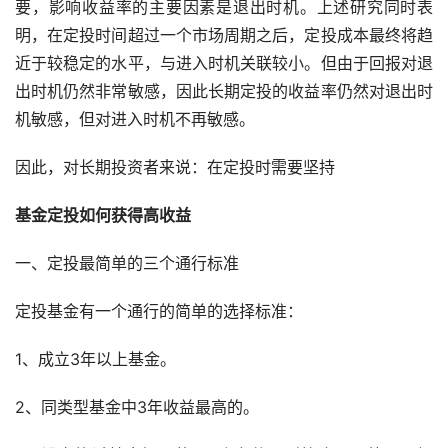
要，影响收益率的主要因素是退出时机。上述研究同时表
明，在定投时间超过一个市场周期之后，定投成本最终将趋
近于较稳定的水平，与进入时机关联较小。但由于回报对退
出时机仍然非常敏感，因此长期定投的收益率仍然对退出时
机敏感，但对进入时机不再敏感。
因此，对长期投资者来说：在定投时需要坚持
基金定投如何获得高收益
一、定投最简单的三个通行标准
定投基金有一个通行的简单的选择标准：
1、成立3年以上基金。
2、同类型基金中3年收益最高的。