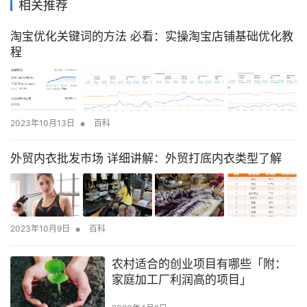
相关推荐
淘宝优化关键词的方法 必看：实操淘宝店铺基础优化教
程
•
2023年10月13日
百科
外贸内衣批发市场 详细讲解：外贸打底内衣类型了解
•
2023年10月9日
百科
农村适合的创业项目有哪些「附：
家庭加工厂利润高的项目」