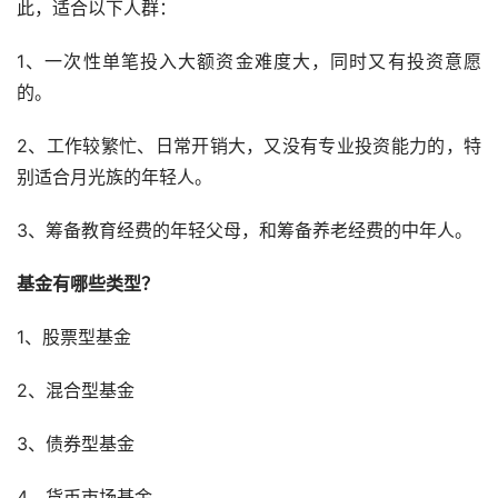
此，适合以下人群：
1、一次性单笔投入大额资金难度大，同时又有投资意愿
的。
2、工作较繁忙、日常开销大，又没有专业投资能力的，特
别适合月光族的年轻人。
3、筹备教育经费的年轻父母，和筹备养老经费的中年人。
基金有哪些类型？
1、股票型基金
2、混合型基金
3、债券型基金
4、货币市场基金