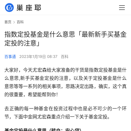
首页
百科
指数定投基金是什么意思「最新新手买基金
定投的注意」
百事通
2023年1月19日 08:37
百科
大家好，今天尤宏森给大家准备的干货是指数定投基金是什
么意思,新手买基金定投的注意，以及关于定投基金是什么
意思等等一系列的相关事项，思路决定出路，确实，这个真
的很重要，希望能帮到你！
去正确的每一种基金在投资过程中也是必不可少的一个环
节，下面中金网尤宏森重点介绍一下关于基金定投。
基金定投是什么意思（转自：安心贷）