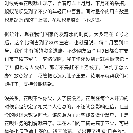
时候蚂蚁花呗就出现了，靠着可以上月用，下月还的举措，
蚂蚁花呗受到了不少的年轻用户喜爱。同时整个的用户数量
也是蹭蹭蹭的往上涨，花呗也是赚到了不少钱。
据统计，现在我们国家的发薪水的时间，大多定在10号之
后，这个比例占到了80%左右，也就是说，每个月要到10
号，我们才有新的资金进账。不少网友每个月9日都会在支
付宝官微下留言：套路深啊，我工资还没到账就被你惦记上
了！但也有人会想，那岂不是赶不上还钱了，违约了怎么
办？放心好了，尽管把心沉到肚子里去。花呗早就帮我们考
虑好了，支持分期还款。
没关系，花呗不怕你欠，欠了慢慢还，花呗在每个人开通的
时候都是绑定了相关个人信息的。不还就会影响征信，在当
今的网络大数据时代，谁愿意为了那些钱去做个黑户，于是
花呗业务的利润就来了。现在人们的工资是高了不少，可是
物价也是飞速上涨的。钱不够花，就出现了很多”月光族”。