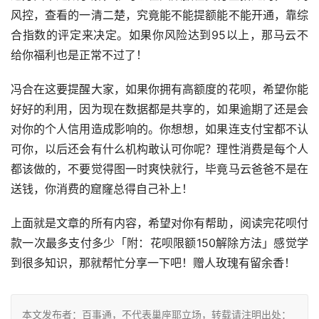
风控，查看的一清二楚，究竟能不能提额能不能开通，靠综
合指数的评定来决定。如果你风险达到95以上，那马云不
给你福利也是正常不过了！
冯合在这要提醒大家，如果你拥有高额度的花呗，希望你能
好好的利用，因为现在数据都是共享的，如果逾期了还是会
对你的个人信用造成影响的。你想想，如果连支付宝都不认
可你，以后还会有什么机构敢认可你呢？理性消费是每个人
都该做的，不要觉得图一时爽快就行，毕竟马云爸爸不是在
送钱，你消费的窟窿总得自己补上！
上面就是文章的所有内容，希望对你有帮助，阅读完花呗付
款一次最多支付多少「附：花呗限额150解除方法」感觉学
到很多知识，那就帮忙分享一下吧！赠人玫瑰有留余香！
本文发布者：百事通，不代表巢座耶立场，转载请注明出处：