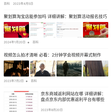
列的相关干货，其实这篇文章主要还是为新手朋友整理的，总的来
百科
2023年4月5日
说思路还是很重要！ 自从2015年上线以来，很多人都体验了微粒贷
良好的服务，还有部分用户表示自己并没有找到微粒贷的入口，那
聚划算淘宝店能参加吗 详细讲解：聚划算活动报名技巧
么微粒贷开通条件到底是怎样的呢？一起来看看吧。转载此文是出
于传…
•
2024年1月20日
百科
视频怎么拍才清晰 必看：2分钟学会视频开幕式制作
•
2023年7月2日
百科
京东商城返利网站在哪 详细讲解：
盘点京东内部优惠返利平台有哪些
2023年8月20日