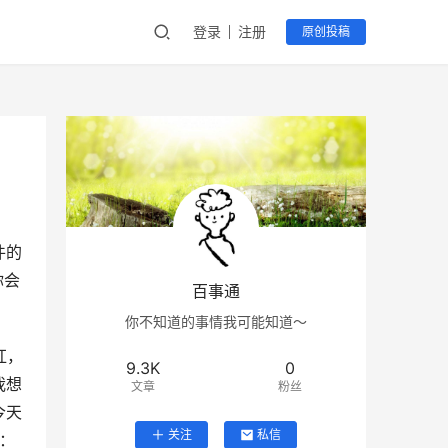
登录
注册
原创投稿
件的
你会
百事通
你不知道的事情我可能知道～
红，
9.3K
0
我想
文章
粉丝
今天
关注
私信
片：