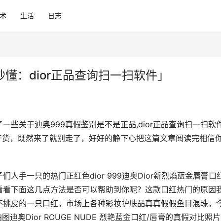
术
生活
日志
懂：dior正品查询扫一扫软件」
些关于迪奥999真假鉴别是不是正品,dior正品查询扫一扫软
干货，既然来了就别走了，好好的静下心把这篇文章阅读完相信
手一只的热门正红色dior 999迪奥Dior新烈焰蓝金唇膏口
看看下面这几点方法是否可以帮助到你呢？这款口红热门的原因
不挑皮的一只口红，市场上各种彩妆护肤品真真假假鱼目混珠，
迪奥Dior ROUGE NUDE 烈艳蓝金口红/唇膏的真假对比照