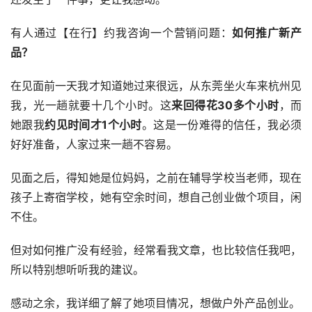
有人通过【在行】约我咨询一个营销问题：
如何推广新产
品？
在见面前一天我才知道她过来很远，从东莞坐火车来杭州见
我，光一趟就要十几个小时。这
来回得
花30多个小时
，而
她跟我
约见时间才
1个小时
。这是一份难得的信任，我必须
好好准备，人家过来一趟不容易。
见面之后，得知她是位妈妈，之前在辅导学校当老师，现在
孩子上寄宿学校，她有空余时间，想自己创业做个项目，闲
不住。
但对如何推广没有经验，经常看我文章，也比较信任我吧，
所以特别想听听我的建议。
感动之余，我详细了解了她项目情况，想做户外产品创业。