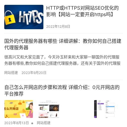
HTTP或HTTPS对网站SEO优化的
影响【网站一定要开启https吗】
2022年12月8日
国外的代理服务器有哪些 详细讲解：教你如何自己搭建
代理服务器
很高兴又和大家见面了，今天孙玉轩来和大家聊一聊国外的代理服
务器有哪些,教你如何自己搭建代理服务器，还有关于国外的代理服
务器这些的相关干货文章，思路决定出路，确实，这个真的很重
网站搭建
2023年9月20日
要，希望能帮到你！ 那么也有经常出现无法访问的情况的，下面不
多说了，给大家带来真实测试的错误原因。 FTP（File
自己怎么开网店的步骤和流程 详细介绍：0元开网店的
TransferProtocol，文件传输协议） 是TCP/IP协议…
平台推荐
•
2023年8月13日
网站搭建